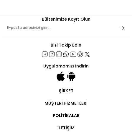
Bültenimize Kayıt Olun
Bizi Takip Edin
Uygulamamızı İndirin
ŞİRKET
Şirket Bilgileri
MÜŞTERİ HİZMETLERİ
Hakkımızda
İletişim
Hesabım
POLİTİKALAR
Ticari Hesap
Ticari Ödeme
Kullanım Şartları
Sipariş Takip
İLETİŞİM
Gizlilik Politikaları
Kargo Takip