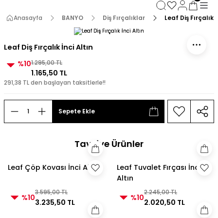
3000 TL ve Üzeri Alışverişlerde Kargo Bedava!
3000 TL ve Üzeri Alışverişlerde Kargo Bedava! 2
Anasayfa
BANYO
Diş Fırçalıklar
Leaf Diş Fırçalık İ
3000 TL ve Üzeri Alışverişlerde Kargo Bedava!
3000 TL ve Üzeri Alışverişlerde Kargo Bedava!
Leaf Diş Fırçalık İnci Altın
%10
1.295,00 TL
1.165,50 TL
291,38 TL den başlayan taksitlerle!!
Sepete Ekle
Tavsiye Ürünler
Leaf Çöp Kovası İnci Altın
Leaf Tuvalet Fırçası İnci
Altın
3.595,00 TL
2.245,00 TL
%10
%10
3.235,50 TL
2.020,50 TL