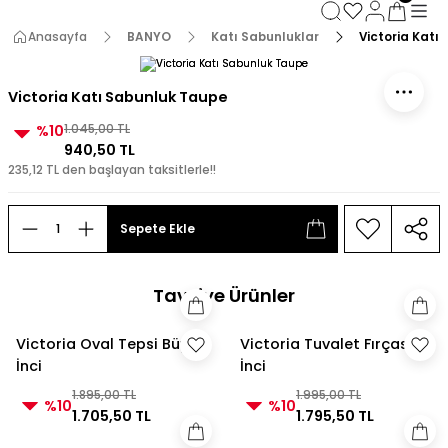
3000 TL ve Üzeri Alışverişlerde Kargo Bedava!
3000 TL ve Üzeri Alışverişlerde Kargo Bedava! 2
Anasayfa
BANYO
Katı Sabunluklar
Victoria Katı
3000 TL ve Üzeri Alışverişlerde Kargo Bedava!
3000 TL ve Üzeri Alışverişlerde Kargo Bedava!
Victoria Katı Sabunluk Taupe
%10
1.045,00 TL
940,50 TL
235,12 TL den başlayan taksitlerle!!
Sepete Ekle
Tavsiye Ürünler
Victoria Oval Tepsi Büyük
Victoria Tuvalet Fırçası
İnci
İnci
1.895,00 TL
1.995,00 TL
%10
%10
1.705,50 TL
1.795,50 TL